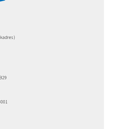
kadres )
B29
3001